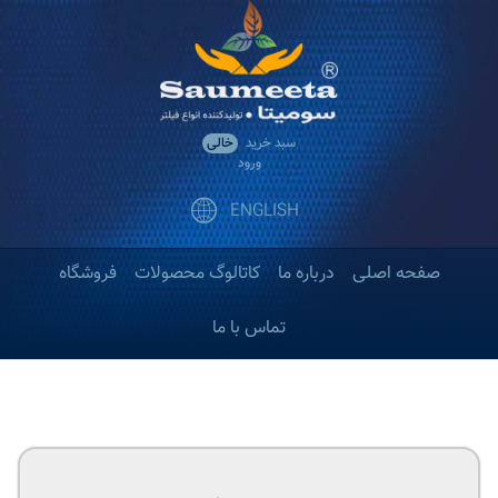
رش
ه
حتوای
صلی
سبد خرید
خالی
ورود
ENGLISH
صفحه اصلی
درباره ما
کاتالوگ محصولات
فروشگاه
تماس با ما