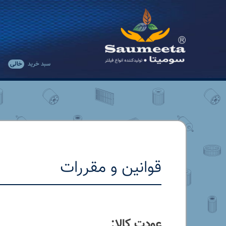
رش
ه
حتوای
صلی
سبد خرید
خالی
قوانین و مقررات
عودت کالا: