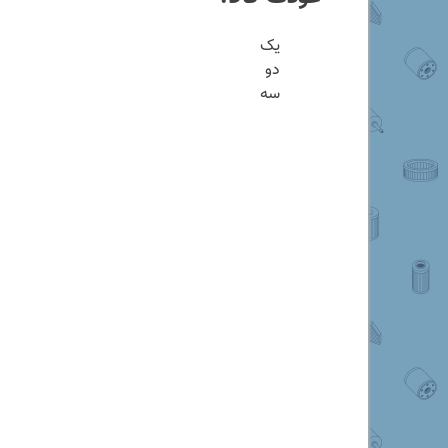
یک
دو
سه